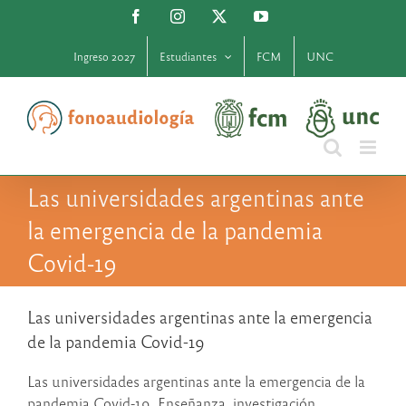
Saltar
Facebook
Instagram
X
YouTube
al
contenido
Ingreso 2027
Estudiantes
FCM
UNC
Las universidades argentinas ante
la emergencia de la pandemia
Covid-19
Las universidades argentinas ante la emergencia
de la pandemia Covid-19
Las universidades argentinas ante la emergencia de la
pandemia Covid-19. Enseñanza, investigación,