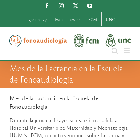
Saltar
Facebook
Instagram
X
YouTube
al
contenido
Ingreso 2027
Estudiantes
FCM
UNC
Mes de la Lactancia en la Escuela
de Fonoaudiología
Mes de la Lactancia en la Escuela de
Fonoaudiología
Durante la jornada de ayer se realizó una salida al
Hospital Universitario de Maternidad y Neonatología
HUMN- FCM, con intervenciones sobre Lactancia y