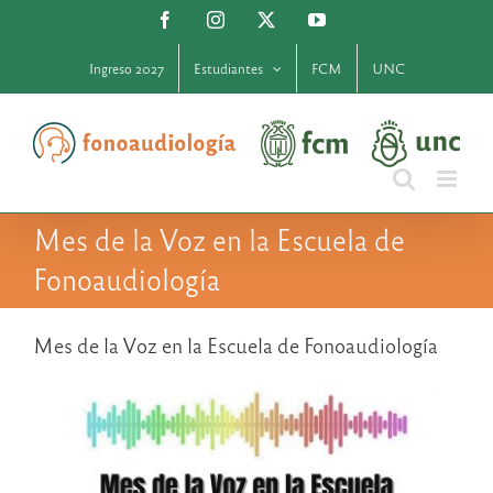
Saltar
Facebook
Instagram
X
YouTube
al
contenido
Ingreso 2027
Estudiantes
FCM
UNC
Mes de la Voz en la Escuela de
Fonoaudiología
Mes de la Voz en la Escuela de Fonoaudiología