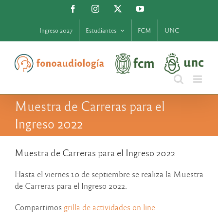
Saltar
Facebook
Instagram
X
YouTube
al
contenido
Ingreso 2027
Estudiantes
FCM
UNC
Muestra de Carreras para el
Ingreso 2022
Muestra de Carreras para el Ingreso 2022
Hasta el viernes 10 de septiembre se realiza la Muestra
de Carreras para el Ingreso 2022.
Compartimos
grilla de actividades on line