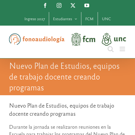
Saltar
Facebook
Instagram
X
YouTube
al
contenido
Ingreso 2027
Estudiantes
FCM
UNC
Nuevo Plan de Estudios, equipos
de trabajo docente creando
programas
Nuevo Plan de Estudios, equipos de trabajo
docente creando programas
Durante la jornada se realizaron reuniones en la
Escuela para trabajar los programas del Nuevo Plan de