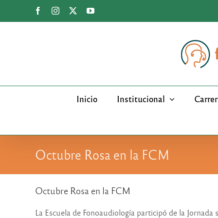
Saltar
Facebook
Instagram
X
YouTube
al
contenido
Inicio
Institucional
Carrer
Octubre Rosa en la FCM
Octubre Rosa en la FCM
La Escuela de Fonoaudiología participó de la Jornada