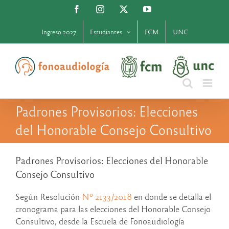
Saltar
Facebook
Instagram
X
YouTube
al
contenido
Ingreso 2027
Estudiantes
FCM
UNC
Padrones Provisorios: Elecciones
del Honorable Consejo Consultivo
Padrones Provisorios: Elecciones del Honorable
Consejo Consultivo
Según Resolución
Nº 2133/2018
en donde se detalla el
cronograma para las elecciones del Honorable Consejo
Consultivo, desde la Escuela de Fonoaudiología