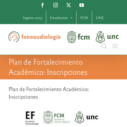
Saltar
Facebook
Instagram
X
YouTube
al
contenido
Ingreso 2027
Estudiantes
FCM
UNC
Plan de Fortalecimiento
Académico: Inscripciones
Plan de Fortalecimiento Académico:
Inscripciones