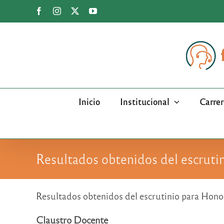
Saltar
Facebook
Instagram
X
YouTube
al
contenido
Inicio
Institucional
Carrer
Resultados obtenidos del escruti
Resultados obtenidos del escrutinio para Hono
Claustro Docente