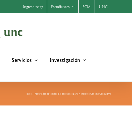
Ingreso 2027
Estudiantes
FCM
UNC
Servicios
Investigación
Inicio
Resultados obtenidos del escrutinio para Honorable Consejo Consultivo