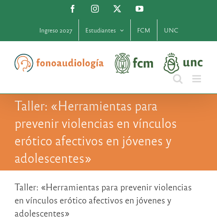
Saltar
Facebook
Instagram
X
YouTube
al
contenido
Ingreso 2027
Estudiantes
FCM
UNC
Taller: «Herramientas para
prevenir violencias en vínculos
erótico afectivos en jóvenes y
adolescentes»
Taller: «Herramientas para prevenir violencias
en vínculos erótico afectivos en jóvenes y
adolescentes»