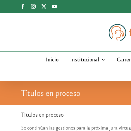
Saltar
Facebook
Instagram
X
YouTube
al
contenido
Inicio
Institucional
Carrer
Títulos en proceso
Títulos en proceso
Se continúan las gestiones para la próxima jura virtua