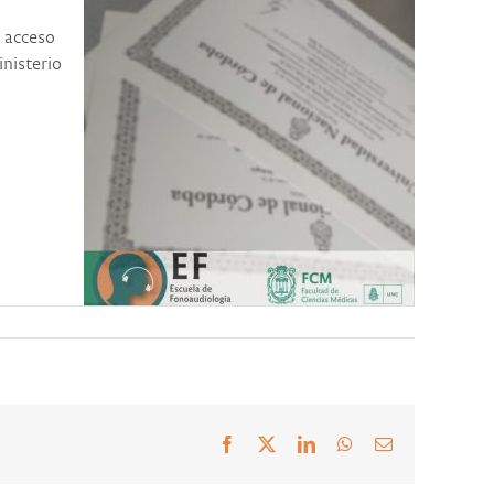
n acceso
inisterio
Facebook
X
LinkedIn
WhatsApp
Correo
electrónico