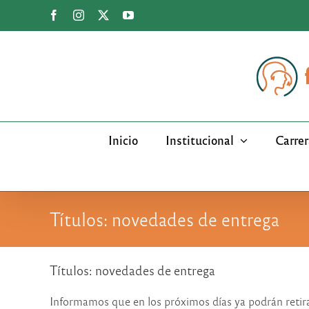
Saltar
Facebook
Instagram
X
YouTube
al
contenido
Inicio
Institucional
Carrer
Títulos: novedades de entrega
Títulos: novedades de entrega
Informamos que en los próximos días ya podrán retirar 