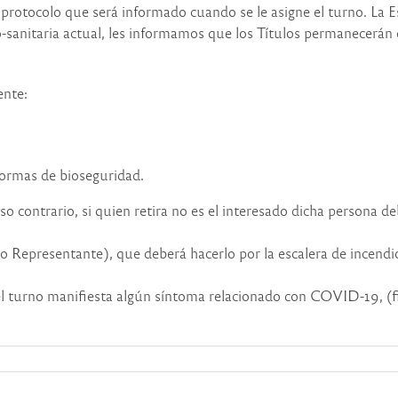
rotocolo que será informado cuando se le asigne el turno. La Es
o-sanitaria actual, les informamos que los Títulos permanecerán
ente:
 normas de bioseguridad.
o contrario, si quien retira no es el interesado dicha persona de
 o Representante), que deberá hacerlo por la escalera de incendio
l turno manifiesta algún síntoma relacionado con COVID-19, (fieb