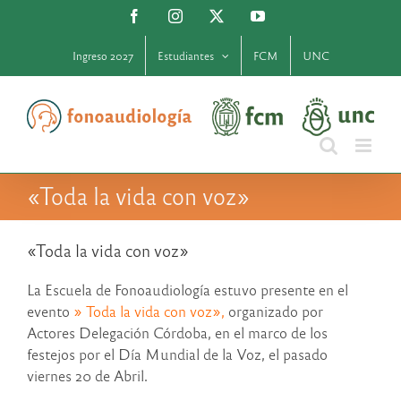
Saltar
Facebook
Instagram
X
YouTube
al
contenido
Ingreso 2027
Estudiantes
FCM
UNC
«Toda la vida con voz»
«Toda la vida con voz»
La Escuela de Fonoaudiología estuvo presente en el
evento
» Toda la vida con voz»,
organizado por
Actores Delegación Córdoba, en el marco de los
festejos por el Día Mundial de la Voz, el pasado
viernes 20 de Abril.