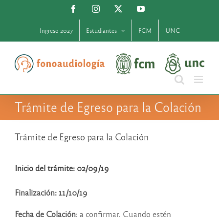
Saltar
Facebook
Instagram
X
YouTube
al
contenido
Ingreso 2027
Estudiantes
FCM
UNC
Trámite de Egreso para la Colación
Trámite de Egreso para la Colación
Inicio del trámite: 02/09/19
Finalización: 11/10/19
Fecha de Colación
: a confirmar. Cuando estén