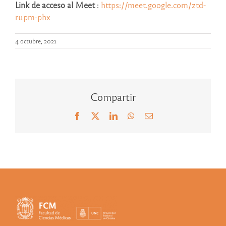
Link de acceso al Meet
:
https://meet.google.com/ztd-
rupm-phx
4 octubre, 2021
Compartir
Facebook
X
LinkedIn
WhatsApp
Correo
electrónico