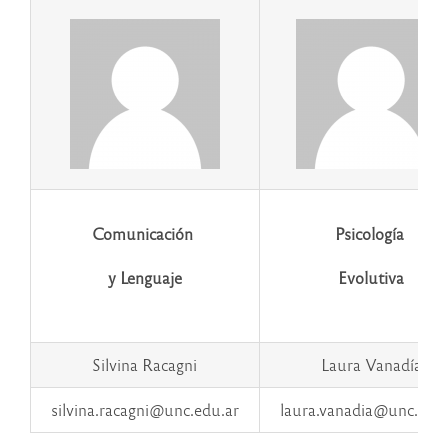
Comunicación
Psicología
y Lenguaje
Evolutiva
Silvina Racagni
Laura Vanadía
silvina.racagni@unc.edu.ar
laura.vanadia@unc.edu.