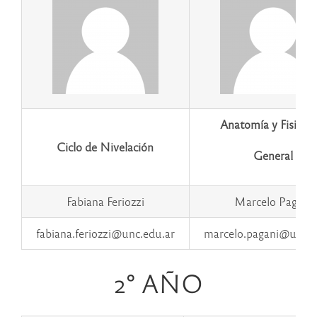
Anatomía y Fisiolog
Ciclo de Nivelación
General
Fabiana Feriozzi
Marcelo Pagani
fabiana.feriozzi@unc.edu.ar
marcelo.pagani@unc.e
2° AÑO